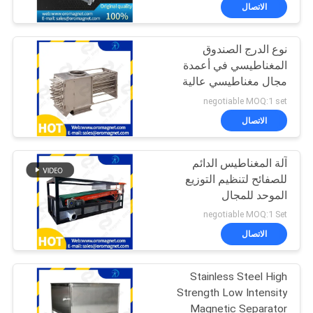
الاتصال
مراقبة
نوع الدرج الصندوق
الجودة
99
المغناطيسي في أعمدة
مجال مغناطيسي عالية
عالية التدرج فاصل
اتصل
قوية من مادة النيوديميوم
negotiable MOQ:1 set
المغناطيسي
بنا
الاتصال
آلة المغناطيس الدائم
الأخبار
للصفائح لتنظيم التوزيع
والمعرفة
الموحد للمجال
78
المغناطيسي في تركيز خام
negotiable MOQ:1 Set
الحديد
حالات
الاتصال
فاصل كهرومغناطيسي
Stainless Steel High
خريطة
Strength Low Intensity
الموقع
Magnetic Separator