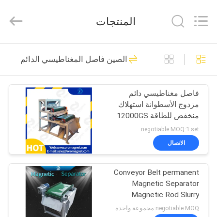
Foshan
Zhongtai
Machinery
المنتجات
Co.,
Ltd..
All
Rights
Reserved.
منزل،
158
الصين فاصل المغناطيسي الدائم
بيت
آلة فاصل المغناطيسي
فاصل مغناطيسي دائم
منتجات
مزدوج الأسطوانة استهلاك
منخفض للطاقة 12000GS
معلومات
منخفض الطاقة لجزيئات
negotiable MOQ:1 set
الكوارتز البلاستيكية
عنا
الاتصال
95
معدات فصل
Conveyor Belt permanent
جولة
Magnetic Separator
في
المغناطيسي
Magnetic Rod Slurry
Separator
المعمل
negotiable MOQ:مجموعة واحدة