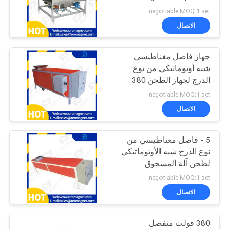
Filtration
negotiable MOQ:1 set
PRIVACY
الاتصال
101
POLICY
الفاصل المغناطيسي
جهاز فاصل مغناطيسي
شبه أوتوماتيكي من نوع
الجاف
الدرج لجهاز الطحن 380
فولت إمدادات لإزالة
negotiable MOQ:1 set
المسحوق والجزيئات
الاتصال
الحديدية
5 - فاصل مغناطيسي من
109
نوع الدرج شبه الأوتوماتيكي
الرطب المغناطيسي
لطحن آلة المسحوق
negotiable MOQ:1 set
فاصل
الاتصال
380 فولت منفصل