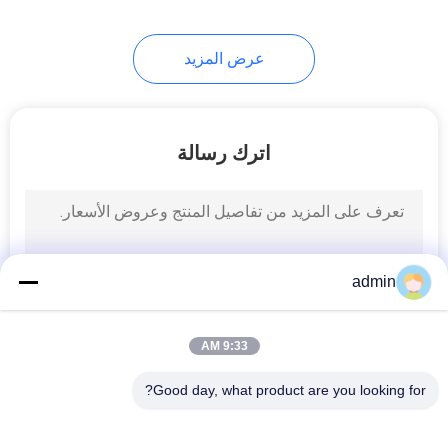
8
عرض المزيد
فاصل المغناطيسي
طبل
اترك رسالة
1
أوفيرباند فاصل
admin
المغناطيسي
9:33 AM
Good day, what product are you looking for?
فئات شعبية
جميع