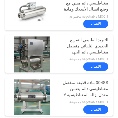
مغناطيسي دائم مبني مع
وضع اتصال الأسلاك ومادة
86
قذيفة 304SS تضمن
negotiable MOQ:1 مجموعة
الفصل المغناطيسي
فاصل المغناطيسي
الاتصال
الدائم
التبريد الطبيعي التفريغ
الحديدي التلقائي منفصل
مغناطيسي دائم الجهد
العامل 380 فولت وضع
negotiable MOQ:1 مجموعة
الاتصال خيط مصمم
الاتصال
20
للانفصال المغناطيسي
ناقل حزام فاصل
304SS مادة قذيفة منفصل
مغناطيسي دائم يضمن
المغناطيسي
معدل إزالة المغناطيسية لا
يتجاوز 5 في المائة في 3
negotiable MOQ:1 مجموعة
سنوات مثالية لاستعادة
الاتصال
المعادن