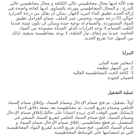
هذه الآلة لديها مجال مغناطيسي عالي الكثافة و مجال مغناطيسي عالي
التدرج ، و المجال المغناطيسي موزعة بالتساوي. لديها كفاءة واضحة في
إزالة الحديد.تطبيق الماء لتبريد الجهاز، يمكن أن يقلل من درجة الحرارة
حوالي 20 درجة مئوية، وتحسين عمر الملف. صمام الفرامل تطبيق
المواد المستوردة، والصمام له نوعية جيدة ويمكن أن تكون متينة.عندما
أغلقت الصمام،لا توجد إفرازات للدلو. الشبكة مصنوعة من المواد
الخاصة. عندما يتم إيقاف تيار الحلقة، لا يوجد مغناطيسية متبقية، لذلك
من السهل جدا تفريغ الحديد.
المزايا
1معايير تقنية التباين
2. من السهل تنظيفه
3. كثافة الحث المغناطيسية العالية
4ضمان الجودة
عملية التشغيل
أولاً، تشغيل، ثم فتح صمام الإدخال وصمام السماد، وإغلاق صمام السماد
الخلفي وصمام تفريغ الحديد، ثم مغناطيسية.بعد بضعة دقائق لاحقاً
((يمكنك تعيين الوقت الذي تريده اعتماداً على حالتك)إغلاق صمام الإدخال
وصمام السماد، فتح صمام السماد الخلفي لتفريغ السماد المتبقي في
المنفصل، ثم قطع مغناطيسي، إغلاق صمام الإدخال،صمام السماد و
صمام السماد الخلفي، فتح صمام تفريغ الحديد لتفريغ المواد المغناطيسية
التي تم امتصاصها على الوسائط المغناطيسية.