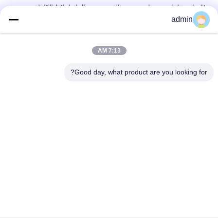
فاصل مغناطيسي رطب مزدوج التبريد بزيت الماء لملاط الكاولين
الخزفي
admin
EP المخابرات السيراميك الطين فاصل الحديد المغناطيسي انخفاض
استهلاك الطاقة
7:13 AM
آلة فاصل مغناطيسي رطب سيراميك 2.5T للمواد المعدنية غير المعدنية
Good day, what product are you looking for?
فئات شعبية
جميع
معدات فصل 
آلة فاصل المغناطيسي
المغناطيسي
عالية التدرج فاصل 
فاصل كهرومغناطيسي
المغناطيسي
الرطب المغناطيسي 
الفاصل المغناطيسي 
فاصل
الجاف
ناقل حزام فاصل 
فاصل المغناطيسي 
المغناطيسي
الدائم