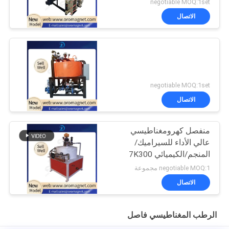
negotiable MOQ:1set
الاتصال
negotiable MOQ:1set
الاتصال
منفصل كهرومغناطيسي
عالي الأداء للسيراميك/
المنجم/الكيميائي 7K300
negotiable MOQ:1 مجموعة
الاتصال
الرطب المغناطيسي فاصل