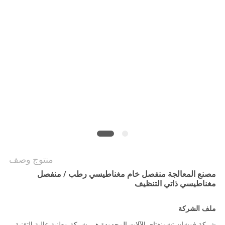
PRIVACY
POLICY
منتوج وصف
مصنع المعالجة منفصل خام مغناطيسي رطب / منفصل
مغناطيسي ذاتي التنظيف
ملف الشركة
شركة فوشان تشونغتاي الآلات المحدودة هي شركة وطنية عالية التقنية،