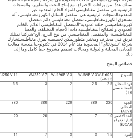
تمتلك عددًا من براءات الاختراع، مع إنتاج البحث والتطوير، والمنتجات
الرئيسية هي:منفصل مغناطيسي للمواد الخام المعدنية غير
المعدنيةالمنتجات الرئيسية هي: منفصل السائل الكهرومغناطيسي، آلة
مسحوق الكهرومغناطيسي،منفصل مغناطيسي دائم منفصل
كهرومغناطيسي حلقة عمودية"المنفصل المغناطيسي الدائم بالخاتم
العمودي والصفائح المغناطيسية ذات الأحجام المختلفة، والعصا
المغناطيسية، والمنفصل المغناطيسي من نوع الدرج، الخ"شركتنا تمتلك
فريق فني محترف ومختبر متطوريمكن تخصيصه لفرق مغناطيسيتشارك
شركة "تشونغتاي" المحدودة منذ عام 2014 في تكنولوجيا هندسة معالجة
المعادن المحلية والدولية ومجالات تصميم مشروع خط كامل وما إلى
ذلك.
خصائص المنتج
النموذج
WJ160S-
WJ89B-V-3
WJ190B-V-3
WJ250-V-7
J250-V-11
B-V-1.5
قوة المجال
2.5
2.5
2
3
3.5
المغناطيسي
((T)
الجهد
220
380
220
380
380
الدخالي
((ACV)
الحد الأقصى
10
7
7
20
20
لتيار الإخراج
((DCA))
القوة
1.5
3
3
7
11