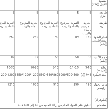
القصوى
للفول ((KW)
طريقة
E
E
E
E
E
العزل
طريقة
التبريد
التبريد المزدوج
التبريد المزدوج
التبريد المزدوج
التبريد المز
التبريد
المزدوج
بالماء والزيت
بالماء والزيت
بالماء والزيت
بالماء والزي
بالماء
والزيت
قطر الضوء
160
89
190
250
250
المغناطيسي
((ملم)
حجم الأنابيب
50
50
50
89
89
((ملم)
العائد
3-10
0.1-0.5
5-10
10-30
10-30
((m3/h)
البعد ((ملم)
946 ((ه)
500*500*1000
860*860*1540
1200*1200*1850
1200*1200*1850
وزن الجهاز
180
250
510
1050
1210
الرئيسي
(كيلوغرام)
استخدام
تنطبق على المواد الخام من إزالة الحديد من 40 إلى 400 قناة