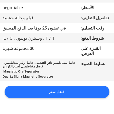
الأسعار:
negotiable
مراقبة
تفاصيل التغليف:
فيلم وحالة خشبية
الجودة
وقت التسليم:
في غضون 25 يومًا بعد الدفع المسبق
اتصل
شروط الدفع:
T / T ، ويسترن يونيون ، L / C.
بنا
القدرة على
30 مجموعة شهريا
العرض:
الأخبار
تسليط الضوء:
فاصل مغناطيسي ذاتي التنظيف ، فاصل ركاز مغناطيسي ،
فاصل مغناطيسي لطين الكوارتز
والمعرفة
,
,
Magnetic Ore Separator
Quartz Slurry Magnetic Separator
حالات
افضل سعر
خريطة
الموقع