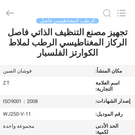
Foshan
Zhongtai
Machinery
Co.,
Ltd..
الرطب المغناطيسي فاصل
All
Rights
Reserved.
تجهيز مصنع التنظيف الذاتي فاصل
منزل،
الركاز المغناطيسي الرطب لملاط
بيت
الكوارتز الفلسبار
منتجات
مكان المنشأ:
فوشان الصين
معلومات
اسم العلامة
ZT
عنا
التجارية:
إصدار الشهادات:
ISO9001：2008
جولة
رقم الموديل:
WJ250-V-11
في
الحد الأدنى
مجموعة واحدة
المعمل
لكمية: