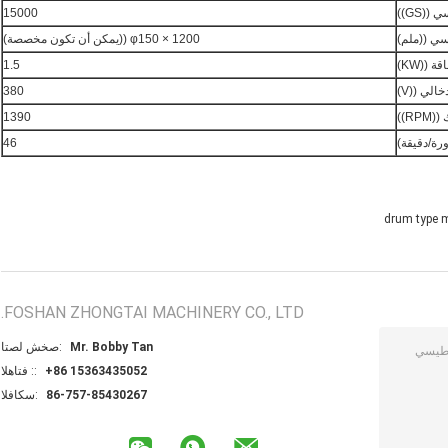
(GS))
15000
سي ((ملم)
φ150 × 1200 ((يمكن أن تكون مخصصة)
ة ((KW)
1.5
الي ((V)
380
R))
1390
ورة/دقيقة)
46
drum type 
FOSHAN ZHONGTAI MACHINERY CO., LTD.
Mr. Bobby Tan
اتصل شخص:
+86 15363435052
الهاتف ::
86-757-85430267
الفاكس: