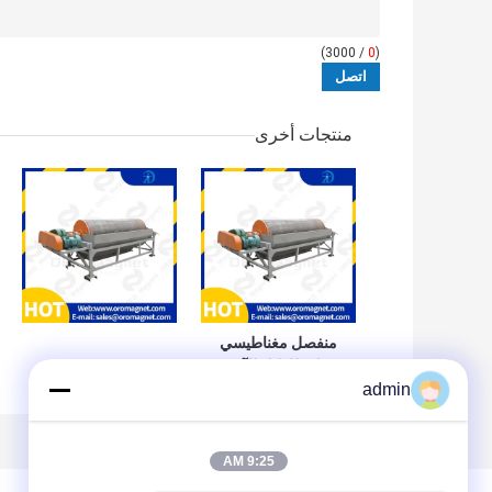
/ 3000)
0
(
منتجات أخرى
منفصل مغناطيسي
دائم للطبل للآلة
admin
الطحن 415 فولت
3.5 كيلوواط لمعالجة
الخام
9:25 AM