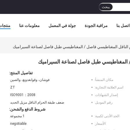
يبحث
اتصل بنا
مراقبة الجودة
جولة في المعمل
معلومات عنا
منتجات
 الناقل المغناطيسي فاصل / المغناطيسي طبل فاصل لصناعة السيراميك
/ المغناطيسي طبل فاصل لصناعة السيراميك
تفاصيل المنتج:
مكان المنشأ:
فوشان، وقوانغدونغ، والصين
اسم العلامة التجارية:
ZT
إصدار الشهادات:
ISO9001：2008
رقم الموديل:
ضعف طبقة الحزام الناقل مزيل الحديد
شروط الدفع والشحن:
الحد الأدنى لكمية:
1 مجموعة
الأسعار:
negotiable