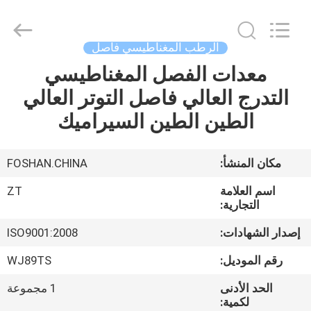
Foshan
Zhongtai
Machinery
Co.,
Ltd..
الرطب المغناطيسي فاصل
All
Rights
Reserved.
معدات الفصل المغناطيسي
منزل،
التدرج العالي فاصل التوتر العالي
بيت
الطين الطين السيراميك
منتجات
مكان المنشأ:
FOSHAN.CHINA
معلومات
اسم العلامة
ZT
عنا
التجارية:
إصدار الشهادات:
ISO9001:2008
جولة
رقم الموديل:
WJ89TS
في
الحد الأدنى
1 مجموعة
المعمل
لكمية: