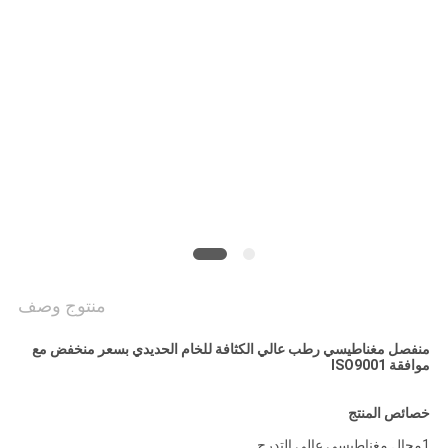
PRIVACY
POLICY
منتوج وصف
منفصل مغناطيسي رطب عالي الكثافة للخام الحديدي بسعر منخفض مع
موافقة ISO9001
خصائص المنتج
1مجال مغناطيسي عالي التدرج