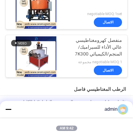
negotiable MOQ:1set
الاتصال
منفصل كهرومغناطيسي
عالي الأداء للسيراميك/
المنجم/الكيميائي 7K300
negotiable MOQ:1 مجموعة
الاتصال
الرطب المغناطيسي فاصل
فاصل مغناطيسي رطب مزدوج التبريد بزيت الماء لملاط الكاولين
الخزفي
admin
EP المخابرات السيراميك الطين فاصل الحديد المغناطيسي انخفاض
استهلاك الطاقة
9:42 AM