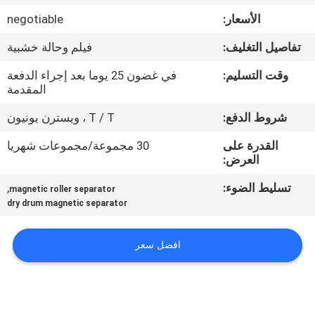
الأسعار:
negotiable
مراقبة
تفاصيل التغليف:
فيلم وحالة خشبية
الجودة
وقت التسليم:
في غضون 25 يوما بعد إجراء الدفعة
المقدمة
اتصل
شروط الدفع:
T / T ، ويسترن يونيون
بنا
القدرة على
30 مجموعة/مجموعات شهريا
العرض:
الأخبار
تسليط الضوء:
,
magnetic roller separator
والمعرفة
dry drum magnetic separator
حالات
افضل سعر
خريطة
الموقع