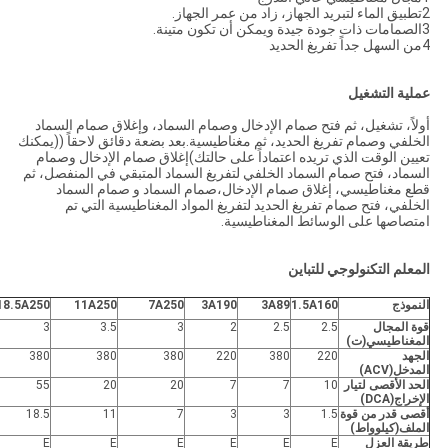
2تطبيق الماء لتبريد الجهاز، زاد من عمر الجهاز.
3الصمامات ذات جودة جيدة ويمكن أن تكون متينة.
4من السهل جداً تفريغ الحديد
عملية التشغيل
أولاً، تشغيل، ثم فتح صمام الإدخال وصمام السماد، وإغلاق صمام السماد
الخلفي وصمام تفريغ الحديد، ثم مغناطيسية.بعد بضعة دقائق لاحقاً ((يمكنك
تعيين الوقت الذي تريده اعتماداً على حالتك)إغلاق صمام الإدخال وصمام
السماد، فتح صمام السماد الخلفي لتفريغ السماد المتبقي في المنفصل، ثم
قطع مغناطيسي، إغلاق صمام الإدخال،صمام السماد و صمام السماد
الخلفي، فتح صمام تفريغ الحديد لتفريغ المواد المغناطيسية التي تم
امتصاصها على الوسائط المغناطيسية.
المعلم التكنولوجي للتباين
النموذج
1.5A160
3A89
3A190
7A250
11A250
18.5A250
قوة المجال
2.5
2.5
2
3
3.5
3
المغناطيسي
(ت)
الجهد
220
380
220
380
380
380
المدخل
(ACV)
الحد الأقصى لتيار
10
7
7
20
20
55
الإخراج
(DCA)
أقصى قدر من قوة
1.5
3
3
7
11
18.5
الملف
(كيلوواط)
طريقة العزل
E
E
E
E
E
E