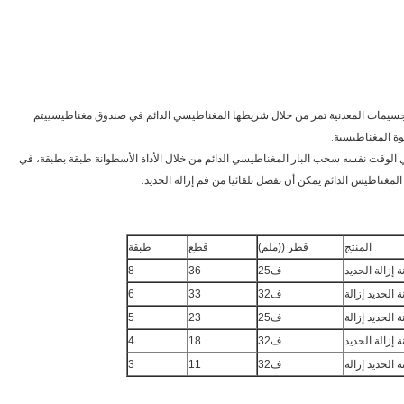
 الجسيمات المعدنية تمر من خلال شريطها المغناطيسي الدائم في صندوق مغناطيسييتم
ة المغناطيسية.
ي الوقت نفسه سحب البار المغناطيسي الدائم من خلال الأداة الأسطوانة طبقة بطبقة، في
مغناطيس الدائم يمكن أن تفصل تلقائيا من فم إزالة الحديد.
المنتج
قطر ((ملم)
قطع
طبقة
ف25
36
8
ف32
33
6
ف25
23
5
ف32
18
4
ف32
11
3