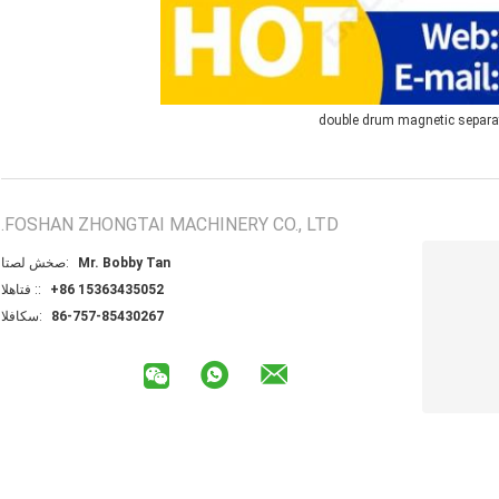
double drum magnetic separa
FOSHAN ZHONGTAI MACHINERY CO., LTD.
Mr. Bobby Tan
اتصل شخص:
+86 15363435052
الهاتف ::
86-757-85430267
الفاكس: