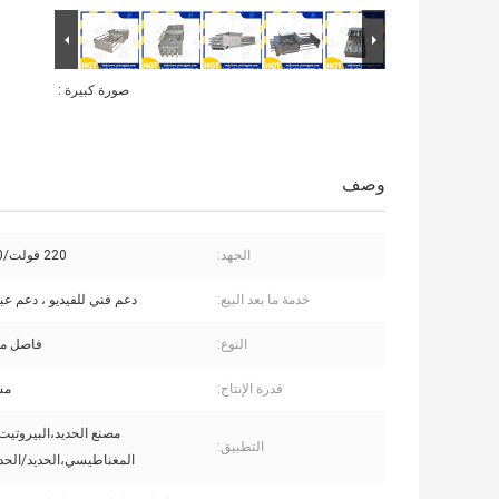
صورة كبيرة :
وصف
الجهد:
220 فولت/380 فولت
خدمة ما بعد البيع:
دعم فني للفيديو ، دعم عبر
النوع:
فاصل م
قدرة الإنتاج:
مس
مصنع الحديد،البيروتي
التطبيق:
المغناطيسي،الحديد/الحدي