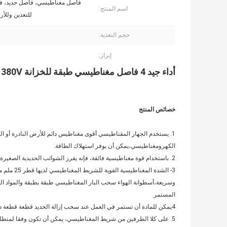
فاصل مغناطيسي، فاصل حديد، ف
اسم المنتج:
للتعدين وللأر
حجم التغذية:
إبراز:
أداء جيد 4 فاصل مغناطيسي طبقة للخزانة 380V
خصائص المنتج
1. يستخدم الجهاز المقناطيسي أقوى مغناطيس دائم للأرض النادرة أو ا
الكهرومغناطيسي،يمكن أن يوفر استهلاك الطاقة.
2. باستخدام قوة مغناطيسية فائقة، فإنه يفرز الشوائب الحديدية الصغيرة، بحيث لحماية المعدات منفصلة المعالجة المعدنية التالية وتعزيز نقاء المادة.
وسريعة،أسطوانة الهواء سحب البار المغناطيسي طبقة بطبقة والمواد ال
المستمر.
4يمكن للمادة أن تستمر في العمل عند سحب إزالة الحديد قطعة قطعة دون الحاجة إلى وقف التغذية.
5. على كلا الطرفين من شريط المغناطيسي، يمكن أن تكون وفقا لمتطل