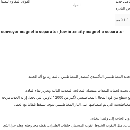
اصل حديد
الفولاذ المقاوم للصدأ
المواد:
ض النادرة
0.1-3 مم
conveyor magnetic separator
low intensity magnetic separator
,
لحديد المغناطيسي التأكسدي كمصدر للمغناطيس. بالمقارنة مع آلة الحديد
3- الشدة المغناطيسية القوية للشريط المغناطيسي لديها قطر 25 ملم مع سطح من قوة المجال المغناطيسي لأكثر من 12000 غاوس التي تجعل إزالة الحديد مريحة
مغناطيسية التي تم امتصاصها على البار المغناطيسي سوف تسقط تلقائيا مع العمل
بات، مثل الثقوب الخيوط، ثقوب المسمار، حلقات الطيران، نقطة مخروطية وهلم جرا،الذي