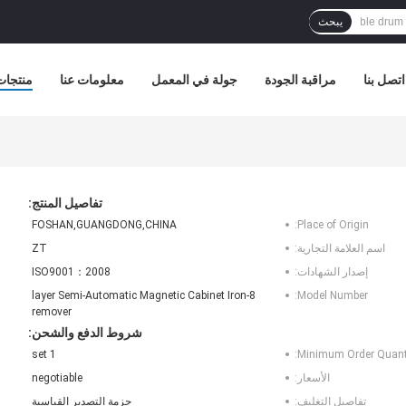
يبحث
اتصل بنا
مراقبة الجودة
جولة في المعمل
معلومات عنا
منتجات
تفاصيل المنتج:
FOSHAN,GUANGDONG,CHINA
Place of Origin:
اسم العلامة التجارية:
ZT
إصدار الشهادات:
ISO9001：2008
8-layer Semi-Automatic Magnetic Cabinet Iron
Model Number:
remover
شروط الدفع والشحن:
1 set
Minimum Order Quanti
الأسعار:
negotiable
تفاصيل التغليف:
حزمة التصدير القياسية