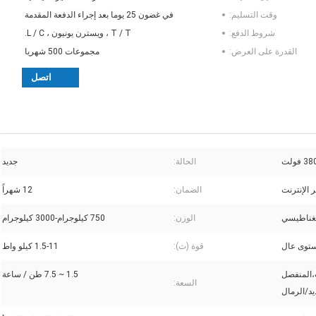
وقت التسليم:
في غضون 25 يوما بعد إجراء الدفعة المقدمة
شروط الدفع:
T / T ، ويسترن يونيون ، L / C.
القدرة على العرض:
مجموعات 500 شهريا
اتصل
الحالة:
جديد
 الإنترنت
الضمان:
12 شهراً
غناطيسي
الوزن:
750 كيلوجرام-3000 كيلوجرام
توى عال
قوة (ث):
1.5-11 كيلو واط
ت،المنفصل
1.5 ~ 7.5 طن / ساعة
السعة:
د/الرمال