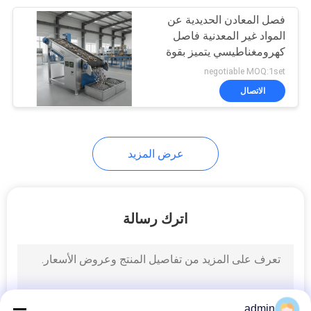
فصل المعادن الحديدية عن
8
المواد غير المعدنية فاصل
فاصل المغناطيسي
كهرومغناطيسي يتميز بقوة
مجال مغناطيسي من 0.5
negotiable MOQ:1set
طبل
إلى 1.5 تسلا للفرز
الاتصال
عرض المزيد
1
أوفيرباند فاصل
اترك رسالة
المغناطيسي
admin