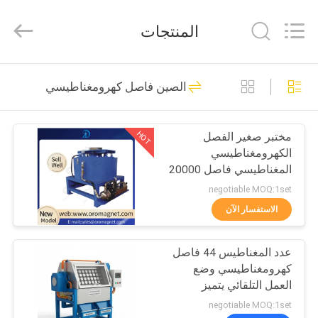
Foshan
Zhongtai
Machinery
المنتجات
Co.,
Ltd..
All
Rights
Reserved.
منزل،
158
الصين فاصل كهرومغناطيسي
بيت
آلة فاصل المغناطيسي
HOT
مختبر صغير الفصل
منتجات
الكهرومغناطيسي
المغناطيسي فاصل 20000
معلومات
غاوس
negotiable MOQ:1set
عنا
الاستفسار الآن
95
معدات فصل
عدد المغناطيس 44 فاصل
جولة
كهرومغناطيسي وضع
في
المغناطيسي
العمل التلقائي يتميز
بطريقة العزل E لفصل
المعمل
negotiable MOQ:1set