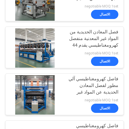
الفصل المغناطيسي في
negotiable MOQ:1set
عمليات التصنيع
PRIVACY
الاتصال
101
POLICY
الفاصل المغناطيسي
فصل المعادن الحديدية من
المواد غير المعدنية منفصل
الجاف
كهرومغناطيسي يقدم 44
مغناطيس وجهد مخصص
negotiable MOQ:1set
لفرز
الاتصال
فاصل كهرومغناطيسي آلي
109
مطور لفصل المعادن
الرطب المغناطيسي
الحديدية عن المواد غير
المعدنية في الصناعة
negotiable MOQ:1set
فاصل
الاتصال
فاصل كهرومغناطيسي